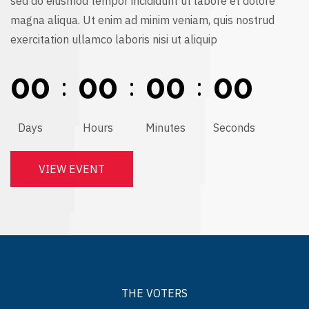
sed do eiusmod tempor incididunt ut labore et dolore
magna aliqua. Ut enim ad minim veniam, quis nostrud
exercitation ullamco laboris nisi ut aliquip
0
0
0
0
0
0
0
0
:
:
:
Days
Hours
Minutes
Seconds
VIEW EVENT
THE VOTERS