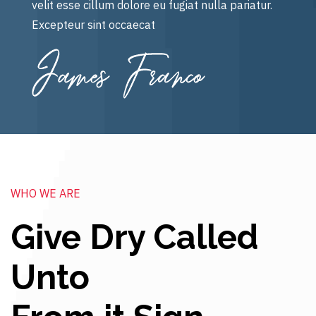
velit esse cillum dolore eu fugiat nulla pariatur.
Excepteur sint occaecat
WHO WE ARE
Give Dry Called
Unto