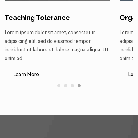
Organizing for Action
Gove
Lorem ipsum dolor sit amet, consectetur
Lorem i
adipisicing elit, sed do eiusmod tempor
adipisic
incididunt ut labore et dolore magna aliqua. Ut
incididu
enim ad
enim ad
Learn More
Lea