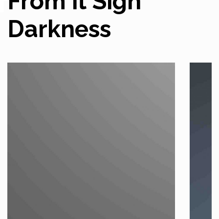
From it Sign
Darkness